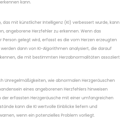
 erkennen kann.
, das mit künstlicher Intelligenz (KI) verbessert wurde, kann
fen, angeborene Herzfehler zu erkennen. Wenn das
er Person gelegt wird, erfasst es die vom Herzen erzeugten
werden dann von KI-Algorithmen analysiert, die darauf
erkennen, die mit bestimmten Herzabnormalitäten assoziiert
ach Unregelmäßigkeiten, wie abnormalen Herzgeräuschen
rhandensein eines angeborenen Herzfehlers hinweisen
h der erfassten Herzgeräusche mit einer umfangreichen
ände kann die KI wertvolle Einblicke liefern und
arnen, wenn ein potenzielles Problem vorliegt.