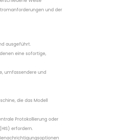
verschiedene Weise
 Stromanforderungen und der
nd ausgeführt.
 denen eine sofortige,
ere, umfassendere und
schine, die das Modell
ntrale Protokollierung oder
HIS) erfordern.
Benachrichtigungsoptionen