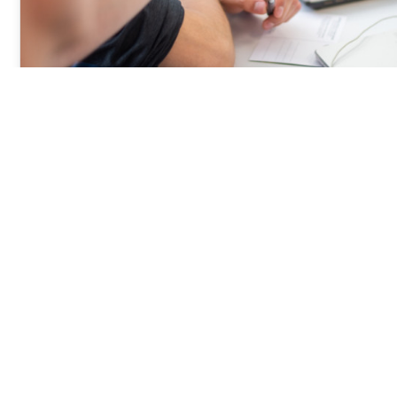
Ethische Intelligenz als Bindeglied
Mensch und Künstlicher Intelligenz
Was ist, wenn der Autor dieses Artikels ein Zeitreisende
Erfahrungen, die er in der Zeit von 2018…