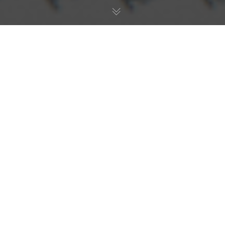
HSA DASH
Die Differenzierung unserer Dashboards
Die Neugestaltung von Gesundheitsinformationen
jenseits herkömmlicher
Krankenhausinformationssysteme
In einer Welt, in der das Krankenhausmanagement stark
auf Technologie angewiesen ist, waren herkömmliche